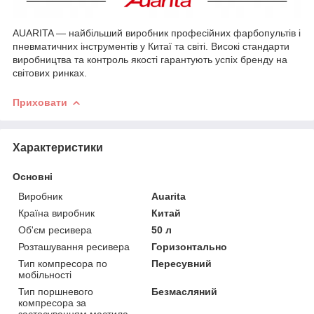
AUARITA — найбільший виробник професійних фарбопультів і
пневматичних інструментів у Китаї та світі. Високі стандарти
виробництва та контроль якості гарантують успіх бренду на
світових ринках.
Приховати
Характеристики
Основні
Виробник
Auarita
Країна виробник
Китай
Об'єм ресивера
50 л
Розташування ресивера
Горизонтально
Тип компресора по
Пересувний
мобільності
Тип поршневого
Безмасляний
компресора за
застосуванням мастила