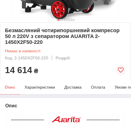
Безмасляний чотирипоршневий компресор
50 л 220V з сепаратором AUARITA 2-
1450X2F50-220
Немає в наявності
Код: 2-1450X2F50-220
Роздріб
14 614
₴
Опис
Характеристики
Доставка
Оплата
Умови п
Опис