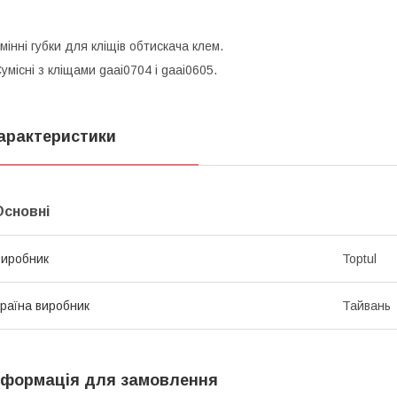
мінні губки для кліщів обтискача клем.
умісні з кліщами gaai0704 і gaai0605.
арактеристики
Основні
иробник
Toptul
раїна виробник
Тайвань
нформація для замовлення