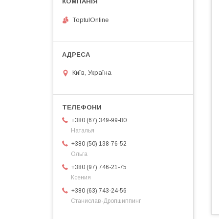
ToptulOnline
Київ, Україна
+380 (67) 349-99-80
Наталья
+380 (50) 138-76-52
Ольга
+380 (97) 746-21-75
Ксения
+380 (63) 743-24-56
Станислав-Дропшиппинг