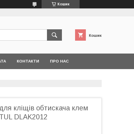
Кошик
Кошик
АТА
КОНТАКТИ
ПРО НАС
 для кліщів обтискача клем
PTUL DLAK2012