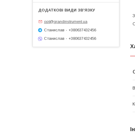
З
opt@grandinstrument.ua
С
Станислав - +380637432456
Станислав - +380637432456
Х
В
К
І