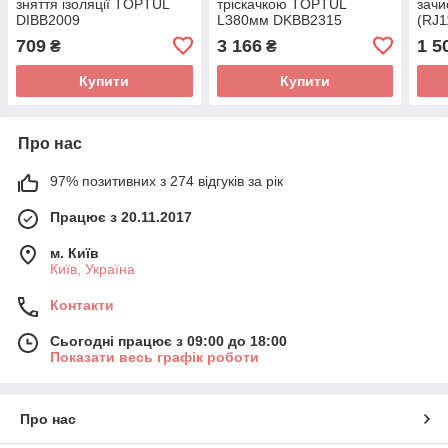
зняття ізоляції TOPTUL
тріскачкою TOPTUL
зачи
DIBB2009
L380мм DKBB2315
(RJ1
тре
709
3 166
1 5
₴
₴
DKA
Купити
Купити
Про нас
97% позитивних з 274 відгуків за рік
Працює з 20.11.2017
м. Київ
Київ, Україна
Контакти
Сьогодні працює з 09:00 до 18:00
Показати весь графік роботи
Про нас