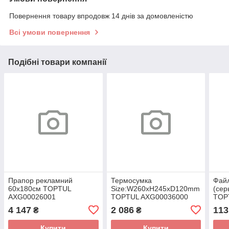
Повернення товару впродовж 14 днів за домовленістю
Всі умови повернення
Подібні товари компанії
Прапор рекламний
Термосумка
Файл
60x180см TOPTUL
Size:W260xH245xD120mm
(се
AXG00026001
TOPTUL AXG00036000
TOP
4 147
2 086
113
₴
₴
Купити
Купити