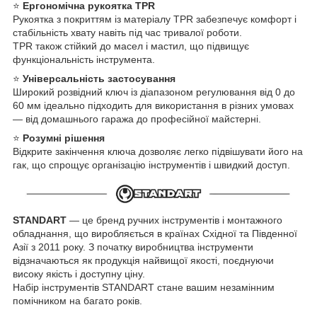
⭐
Ергономічна рукоятка TPR
Рукоятка з покриттям із матеріалу TPR забезпечує комфорт і
стабільність хвату навіть під час тривалої роботи.
TPR також стійкий до масел і мастил, що підвищує
функціональність інструмента.
⭐
Універсальність застосування
Широкий розвідний ключ із діапазоном регулювання від 0 до
60 мм ідеально підходить для використання в різних умовах
— від домашнього гаража до професійної майстерні.
⭐
Розумні рішення
Відкрите закінчення ключа дозволяє легко підвішувати його на
гак, що спрощує організацію інструментів і швидкий доступ.
STANDART
— це бренд ручних інструментів і монтажного
обладнання, що виробляється в країнах Східної та Південної
Азії з 2011 року. З початку виробництва інструменти
відзначаються як продукція найвищої якості, поєднуючи
високу якість і доступну ціну.
Набір інструментів STANDART стане вашим незамінним
помічником на багато років.