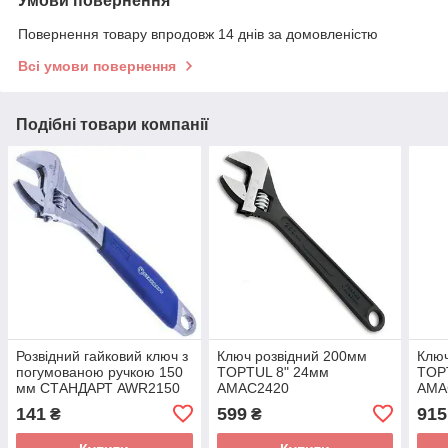
Умови повернення
Повернення товару впродовж 14 днів за домовленістю
Всі умови повернення
Подібні товари компанії
Розвідний гайковий ключ з
Ключ розвідний 200мм
Ключ
погумованою ручкою 150
TOPTUL 8" 24мм
TOP
мм СТАНДАРТ AWR2150
AMAC2420
AMA
141
599
915
₴
₴