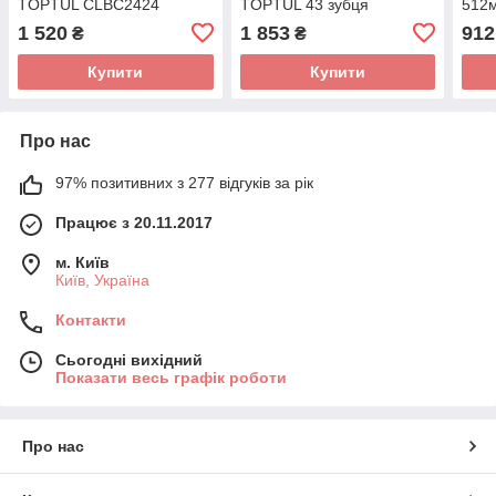
TOPTUL CLBC2424
TOPTUL 43 зубця
512
CHFS2451
1 520
1 853
912
₴
₴
Купити
Купити
Про нас
97% позитивних з 277 відгуків за рік
Працює з 20.11.2017
м. Київ
Київ, Україна
Контакти
Сьогодні вихідний
Показати весь графік роботи
Про нас