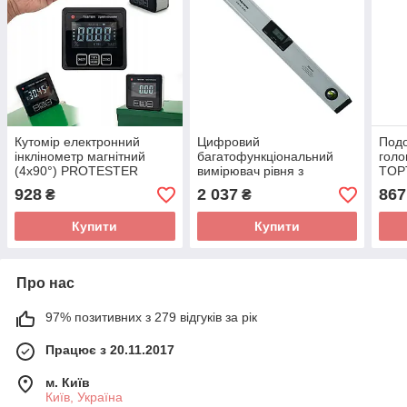
Кутомір електронний
Цифровий
Подо
інклінометр магнітний
багатофункціональний
голо
(4х90°) PROTESTER
вимірювач рівня з
TOP
5415-90B
лазером (4х90°/600мм)
928
2 037
867
₴
₴
PROTESTER 5419-600D
Купити
Купити
Про нас
97% позитивних з 279 відгуків за рік
Працює з 20.11.2017
м. Київ
Київ, Україна