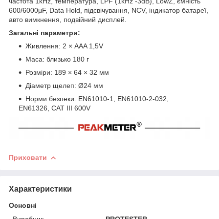
частота 1kHz, температура, LPF (1kHz -3dB), LowZ, ємність
600/6000μF, Data Hold, підсвічування, NCV, індикатор батареї,
авто вимкнення, подвійний дисплей.
Загальні параметри:
Живлення: 2 × AAA 1,5V
Маса: близько 180 г
Розміри: 189 × 64 × 32 мм
Діаметр щелеп: Ø24 мм
Норми безпеки: EN61010-1, EN61010-2-032,
EN61326, CAT III 600V
Приховати
Характеристики
Основні