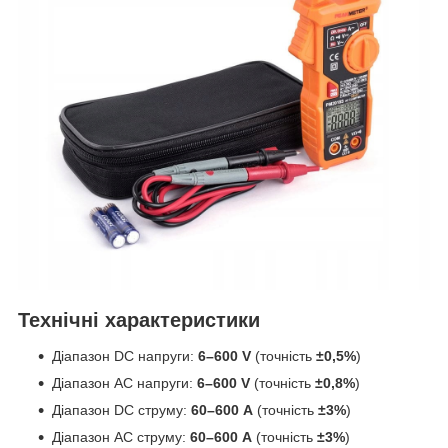
Технічні характеристики
Діапазон DC напруги:
6–600 V
(точність
±0,5%
)
Діапазон AC напруги:
6–600 V
(точність
±0,8%
)
Діапазон DC струму:
60–600 A
(точність
±3%
)
Діапазон AC струму:
60–600 A
(точність
±3%
)