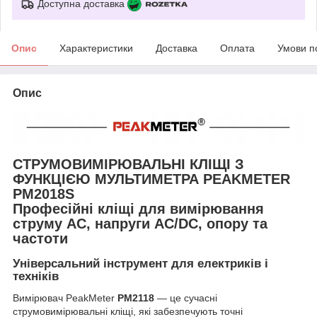
Доступна доставка
Опис
Характеристики
Доставка
Оплата
Умови п
Опис
СТРУМОВИМІРЮВАЛЬНІ КЛІЩІ З
ФУНКЦІЄЮ МУЛЬТИМЕТРА PEAKMETER
PM2018S
Професійні кліщі для вимірювання
струму AC, напруги AC/DC, опору та
частоти
Універсальний інструмент для електриків і
техніків
Вимірювач PeakMeter
PM2118
— це сучасні
струмовимірювальні кліщі, які забезпечують точні