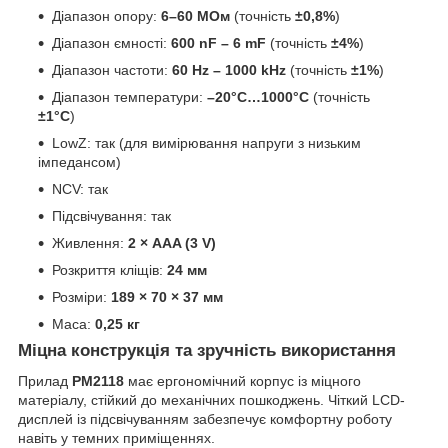
Діапазон опору:
6–60 МОм
(точність
±0,8%
)
Діапазон ємності:
600 nF – 6 mF
(точність
±4%
)
Діапазон частоти:
60 Hz – 1000 kHz
(точність
±1%
)
Діапазон температури:
–20°C…1000°C
(точність
±1°C
)
LowZ: так (для вимірювання напруги з низьким
імпедансом)
NCV: так
Підсвічування: так
Живлення:
2 × AAA (3 V)
Розкриття кліщів:
24 мм
Розміри:
189 × 70 × 37 мм
Маса:
0,25 кг
Міцна конструкція та зручність використання
Прилад
PM2118
має ергономічний корпус із міцного
матеріалу, стійкий до механічних пошкоджень. Чіткий LCD-
дисплей із підсвічуванням забезпечує комфортну роботу
навіть у темних приміщеннях.