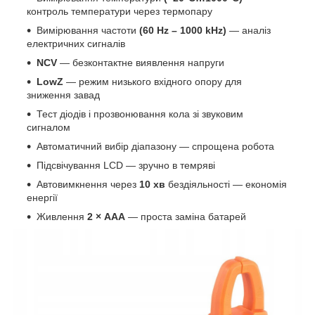
контроль температури через термопару
Вимірювання частоти
(60 Hz – 1000 kHz)
— аналіз
електричних сигналів
NCV
— безконтактне виявлення напруги
LowZ
— режим низького вхідного опору для
зниження завад
Тест діодів і прозвонювання кола зі звуковим
сигналом
Автоматичний вибір діапазону — спрощена робота
Підсвічування LCD — зручно в темряві
Автовимкнення через
10 хв
бездіяльності — економія
енергії
Живлення
2 × AAA
— проста заміна батарей