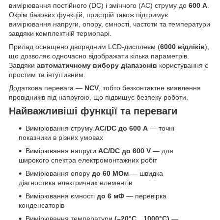
вимірювання постійного (DC) і змінного (AC) струму до
600 A
.
Окрім базових функцій, пристрій також підтримує
вимірювання напруги, опору, ємності, частоти та температури
завдяки комплектній термопарі.
Прилад оснащено дворядним LCD-дисплеєм (
6000 відліків
),
що дозволяє одночасно відображати кілька параметрів.
Завдяки
автоматичному вибору діапазонів
користування є
простим та інтуїтивним.
Додаткова перевага —
NCV
, тобто безконтактне виявлення
провідників під напругою, що підвищує безпеку роботи.
Найважливіші функції та переваги
Вимірювання струму
AC/DC до 600 A
— точні
показники в різних умовах
Вимірювання напруги
AC/DC до 600 V
— для
широкого спектра електромонтажних робіт
Вимірювання опору
до 60 МОм
— швидка
діагностика електричних елементів
Вимірювання ємності
до 6 мФ
— перевірка
конденсаторів
Вимірювання температури
(–20°C…1000°C)
—