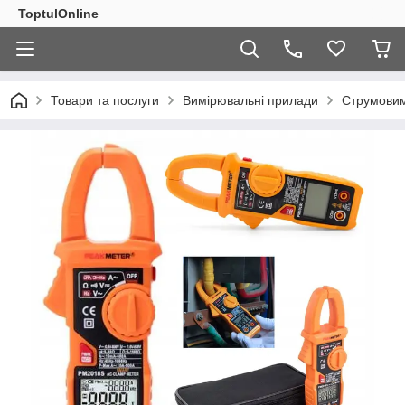
ToptulOnline
Товари та послуги
Вимірювальні прилади
Струмовим