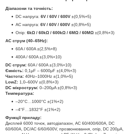
Діапазони та точність:
DC напруга:
6V / 60V / 600V
±(0,5%+5)
AC напруга:
6V / 60V / 600V
±(0,8%+5)
Опір:
6kΩ / 60kΩ / 600kΩ / 6MΩ / 60MΩ
±(0,8%+3)
AC струм (40–65Hz):
60A / 600A ±(2,5%+8)
400A / 600A ±(3,0%+10)
DC струм:
60A / 600A ±(3,0%+10)
Ємність:
0,1μF – 6000μF ±(4,0%+3)
Частота:
40Hz–1000Hz ±(1,0%+5)
LowZ:
1,0–600V ±(0,8%+3)
DC мікрострум:
0–200μA ±(0,8%+3)
Температура:
–20°C…1000°C ±(1%+2)
–4°F…1832°F ±(1%+2)
Функції приладу:
Дисплей 6000 точок, автодіапазон, AC 60/400/600A, DC
60/600A, DC/AC 6/60/600V, прозвонювання, опір, DC 200μA,