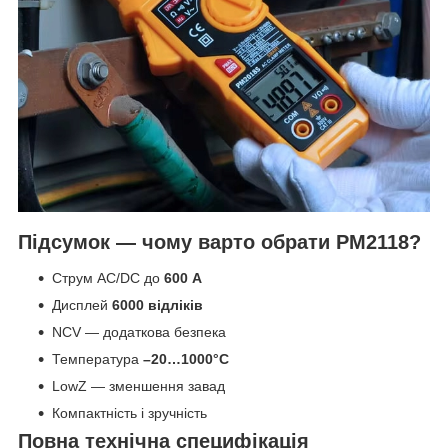
Підсумок — чому варто обрати PM2118?
Струм AC/DC до
600 A
Дисплей
6000 відліків
NCV — додаткова безпека
Температура
–20…1000°C
LowZ — зменшення завад
Компактність і зручність
Повна технічна специфікація