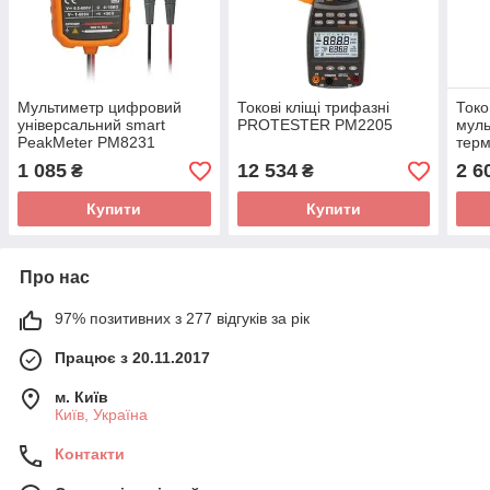
Мультиметр цифровий
Токові кліщі трифазні
Токов
універсальний smart
PROTESTER PM2205
муль
PeakMeter PM8231
тер
PM2
1 085
12 534
2 6
₴
₴
Купити
Купити
Про нас
97% позитивних з 277 відгуків за рік
Працює з 20.11.2017
м. Київ
Київ, Україна
Контакти