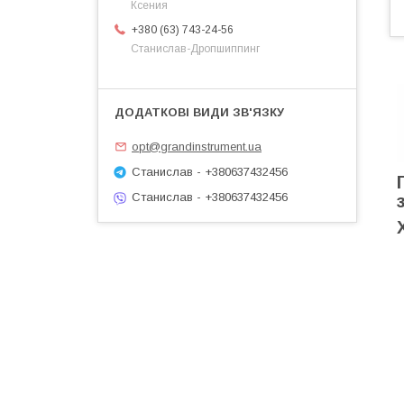
Ксения
+380 (63) 743-24-56
Станислав-Дропшиппинг
opt@grandinstrument.ua
Станислав - +380637432456
Станислав - +380637432456