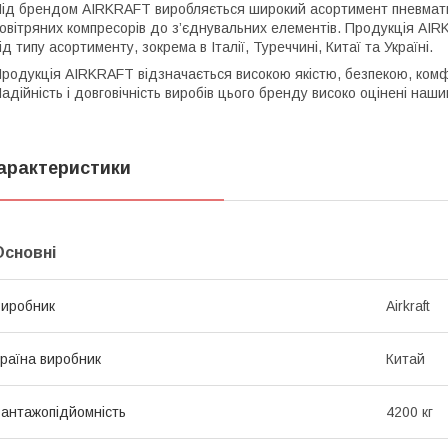
ід брендом AIRKRAFT виробляється широкий асортимент пневмати
овітряних компресорів до з’єднувальних елементів. Продукція AIR
ід типу асортименту, зокрема в Італії, Туреччині, Китаї та Україні.
родукція AIRKRAFT відзначається високою якістю, безпекою, комф
адійність і довговічність виробів цього бренду високо оцінені наш
арактеристики
Основні
иробник
Airkraft
раїна виробник
Китай
антажопідйомність
4200 кг