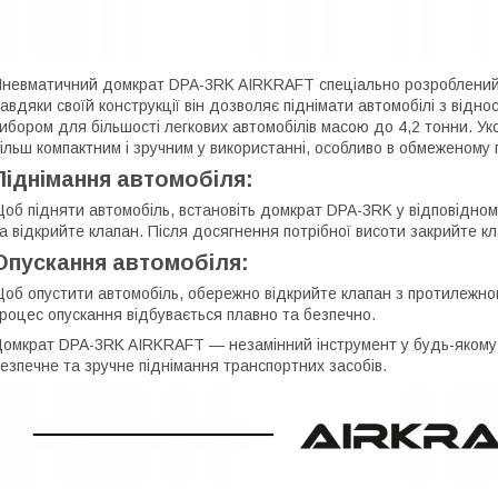
невматичний домкрат DPA-3RK AIRKRAFT спеціально розроблений
авдяки своїй конструкції він дозволяє піднімати автомобілі з відн
ибором для більшості легкових автомобілів масою до 4,2 тонни. 
ільш компактним і зручним у використанні, особливо в обмеженому 
Піднімання автомобіля:
об підняти автомобіль, встановіть домкрат DPA-3RK у відповідному
а відкрийте клапан. Після досягнення потрібної висоти закрийте к
Опускання автомобіля:
об опустити автомобіль, обережно відкрийте клапан з протилежног
роцес опускання відбувається плавно та безпечно.
омкрат DPA-3RK AIRKRAFT — незамінний інструмент у будь-якому 
езпечне та зручне піднімання транспортних засобів.