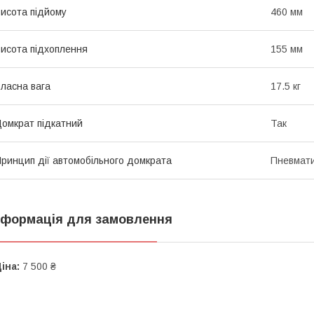
исота підйому
460 мм
исота підхоплення
155 мм
ласна вага
17.5 кг
омкрат підкатний
Так
ринцип дії автомобільного домкрата
Пневмат
нформація для замовлення
іна:
7 500 ₴