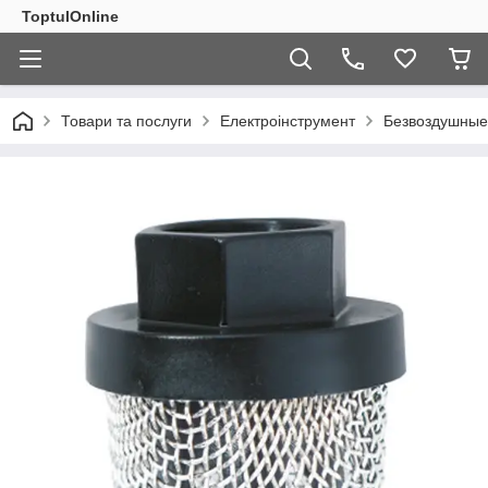
ToptulOnline
Товари та послуги
Електроінструмент
Безвоздушные