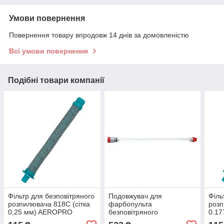
Умови повернення
Повернення товару впродовж 14 днів за домовленістю
Всі умови повернення
Подібні товари компанії
Фільтр для безповітряного
Подовжувач для
Філь
розпилювача 818C (сітка
фарбопульта
розп
0,25 мм) AEROPRO
безповітряного
0.1
AP8645-1-60
розпилювача 1 м
AP86