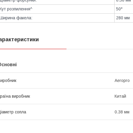
Діаметр форсунки:
0.38 мм
Кут розпилення^
50°
Ширина факела:
280 мм
арактеристики
Основні
иробник
Aeropro
раїна виробник
Китай
іаметр сопла
0.38 мм