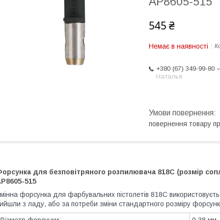
AP8605-515
545 ₴
Немає в наявності
К
+380 (67) 349-99-80
Наталья
повернення товару п
орсунка для безповітряного розпилювача 818C (розмір сопл
AP8605-515
мінна форсунка
для фарбувальних пістолетів 818С використовуєть
ийшли з ладу, або за потреби зміни стандартного розміру форсунк