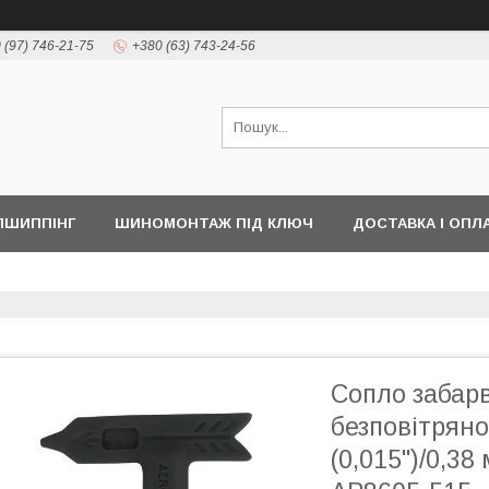
 (97) 746-21-75
+380 (63) 743-24-56
ПШИППІНГ
ШИНОМОНТАЖ ПІД КЛЮЧ
ДОСТАВКА І ОПЛ
Сопло забар
безповітрян
(0,015")/0,3