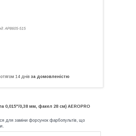
од:
AP8605-515
ротягом 14 днів
за домовленістю
а 0,015"/0,38 мм, факел 28 см) AEROPRO
ся для заміни форсунок фарбопультів, що
и.