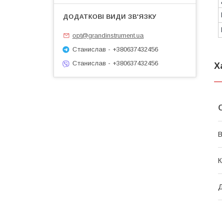
opt@grandinstrument.ua
Станислав - +380637432456
Станислав - +380637432456
Х
В
К
Д