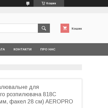
Кошик
Кошик
АТА
КОНТАКТИ
ПРО НАС
влювальне для
ого розпилювача 818C
8 мм, факел 28 см) AEROPRO