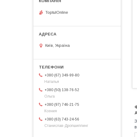
ToptulOnline
Київ, Україна
+380 (67) 349-99-80
Наталья
+380 (50) 138-76-52
Ольга
+380 (97) 746-21-75
Ф
Ксения
+380 (63) 743-24-56
З
Станислав-Дропшиппинг
в