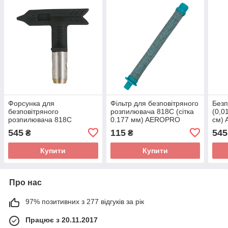
Форсунка для
Фільтр для безповітряного
Безп
безповітряного
розпилювача 818C (сітка
(0,0
розпилювача 818C
0.177 мм) AEROPRO
см)
(0,023"/0,58 мм, факел 28
AP8645-1-80
545
115
545
₴
₴
см) AEROPRO AP8605-523
Купити
Купити
Про нас
97% позитивних з 277 відгуків за рік
Працює з 20.11.2017