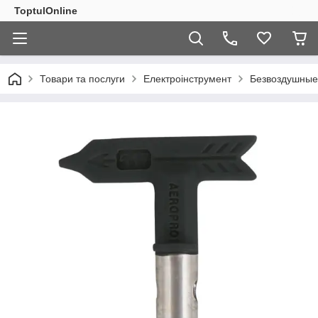
ToptulOnline
Товари та послуги
Електроінструмент
Безвоздушные