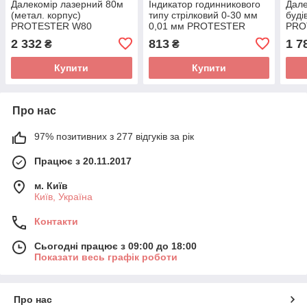
Далекомір лазерний 80м
Індикатор годинникового
Дале
(метал. корпус)
типу стрілковий 0-30 мм
буді
PROTESTER W80
0,01 мм PROTESTER
PRO
DIAI0030
2 332
813
1 7
₴
₴
Купити
Купити
Про нас
97% позитивних з 277 відгуків за рік
Працює з 20.11.2017
м. Київ
Київ, Україна
Контакти
Сьогодні працює з 09:00 до 18:00
Показати весь графік роботи
Про нас