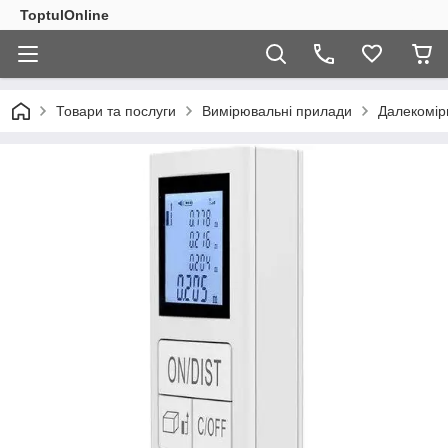
ToptulOnline
Товари та послуги
Вимірювальні прилади
Далекоміри