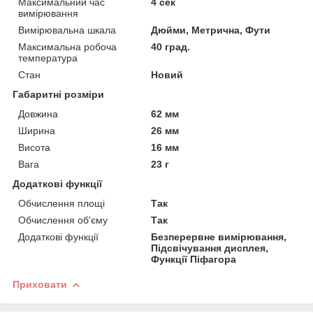
Максимальний час
4 сек
вимірювання
Вимірювальна шкала
Дюйми, Метрична, Фути
Максимальна робоча
40 град.
температура
Стан
Новий
Габаритні розміри
Довжина
62 мм
Ширина
26 мм
Висота
16 мм
Вага
23 г
Додаткові функції
Обчислення площі
Так
Обчислення об'єму
Так
Додаткові функції
Безперервне вимірювання,
Підсвічування дисплея,
Функції Піфагора
Приховати