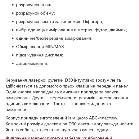
розрахунок площі;
розрахунок об'єму;
розрахунок висоти за теоремою Піфагора;
вибір одиниць вимірювання в метрах, футах, дюймах;
одиничне/безперервне вимірювання;
Обмірювання MIN/MAX
підсвічування дисплея;
автовимкнення.
Керування лазерної рулетки D30 інтуїтивно зрозуміле та
здійснюється за допомогою трьох клавіш на передній панелі.
Одна кнопка відповідає за вмикання приладу та запуск
вимірювань. Друга — перемикання режимів і настроювання
одиниць вимірювання. Третя — кнопка скидання та
вимкнення.
Корпус приладу виготовлений із міцного АБС-пластику.
Компактні розміри далекоміра D30 дають змогу завжди носити
його із собою, він легко вміщується в кишені одягу.
Живлення лазерної рулетки забезпечує вбудований