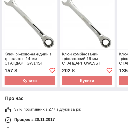
Ключ ріжково-накидний з
Ключ комбінований
Ключ
тріскачкою 14 мм
тріскачковий 19 мм
тріс
СТАНДАРТ GW14ST
СТАНДАРТ GW19ST
СТА
157
202
135
₴
₴
Купити
Купити
Про нас
97% позитивних з 277 відгуків за рік
Працює з 20.11.2017