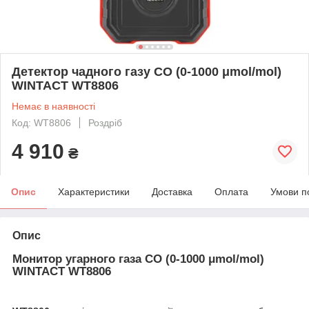
Детектор чадного газу CO (0-1000 μmol/mol)
WINTACT WT8806
Немає в наявності
Код: WT8806
Роздріб
4 910
₴
Опис
Характеристики
Доставка
Оплата
Умови п
Опис
Монитор угарного газа CO (0-1000 μmol/mol)
WINTACT WT8806