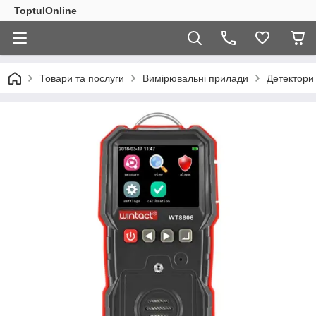
ToptulOnline
Товари та послуги
Вимірювальні прилади
Детектори 