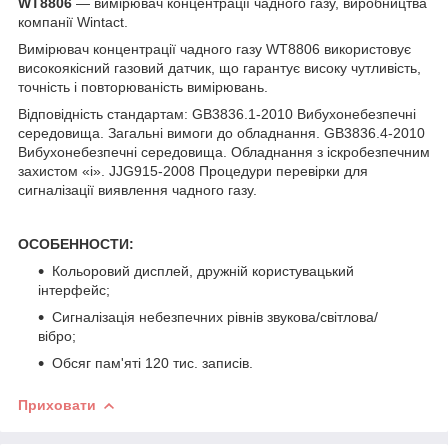
WT8806
— вимірювач концентрації чадного газу, виробництва
компанії Wintact.
Вимірювач концентрації чадного газу WT8806 використовує
високоякісний газовий датчик, що гарантує високу чутливість,
точність і повторюваність вимірювань.
Відповідність стандартам: GB3836.1-2010 Вибухонебезпечні
середовища. Загальні вимоги до обладнання. GB3836.4-2010
Вибухонебезпечні середовища. Обладнання з іскробезпечним
захистом «i». JJG915-2008 Процедури перевірки для
сигналізації виявлення чадного газу.
ОСОБЕННОСТИ:
Кольоровий дисплей, дружній користувацький
інтерфейс;
Сигналізація небезпечних рівнів звукова/світлова/
вібро;
Обсяг пам'яті 120 тис. записів.
Приховати