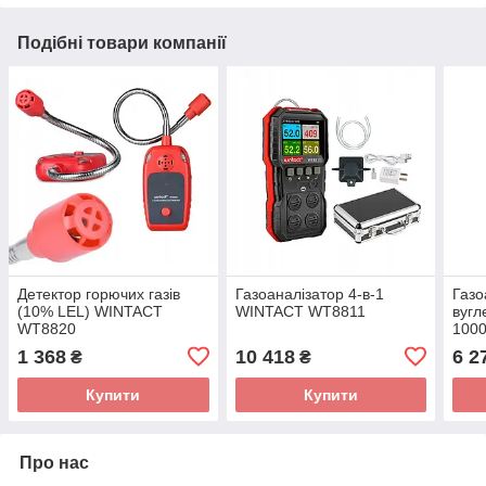
Подібні товари компанії
Детектор горючих газів
Газоаналізатор 4-в-1
Газо
(10% LEL) WINTACT
WINTACT WT8811
вугл
WT8820
1000
WT8
1 368
10 418
6 2
₴
₴
Купити
Купити
Про нас