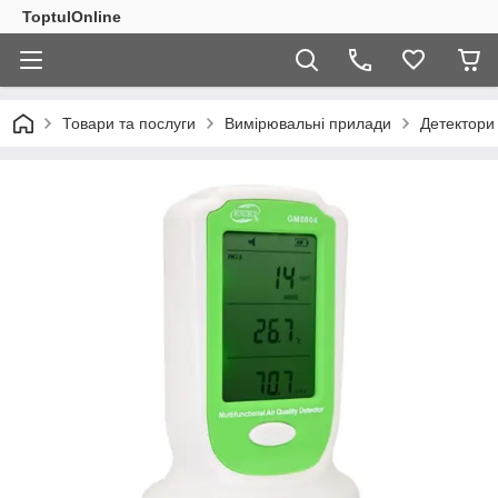
ToptulOnline
Товари та послуги
Вимірювальні прилади
Детектори 