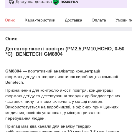
Доступна доставка
Опис
Характеристики
Доставка
Оплата
Умови п
Опис
Детектор якості повітря (PM2,5;PM10,HCHO, 0-50
°C) BENETECH GM8804
GM8804
— портативний аналізатор концентрації
формальдегіду та твердих частинок виробництва компанії
Benetech.
Призначений для контролю якості повітря, концентрації
формальдегіду та детектування твердих дрібнодисперсних
частинок, пилу та інших включень у складі повітря.
Використовується на виробництві, в офісних приміщеннях,
медичних, освітніх установах, у місцях тривалого
перебування людей.
Прилад має два канали для аналізу твердих
дрібнодисперсних частинок: до 10 мкм і до 2,5 мкм і канал