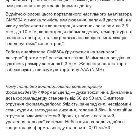
вимірювання концентрації формальдегіду.
Відмітною рисою цього портативного настільного аналізатора
GM8804 є висока точність вимірювання, великий дисплей, на
якому зображається концентрація частинок розміром до 2,5
мкм, до 10 мкм, концентрація формальдегіду, температура та
вологість повітря, а також реалізована колірна сигналізація
зон допустимої концентрації.
Робота аналізатора GM8804 ґрунтується на технології
лазерної фотометрії розсіяного світла. Мінімальна роздільна
здатність розміру частинок 0,3 мкм. Живлення аналізатора
забезпечують три акумулятори типу ААА (NiMH).
Чому потрібно контролювати концентрацію
формальдегіду?
Формальдегід — дуже токсичний. Динамічна
доза формальдегіду становить від 60 до 90 мл. Симптоми
отруєння формальдегідом: блідість, занепад сил, несвідомий
стан, судоми, затруднене дихання, головний біль. Інгаляційне
отруєння викликає гострий бронхіт, набряк легенький,
ураження нервової системи. Небезпечна середньодобова
концентрація формальдегіду становить 0,01 мг/м3.