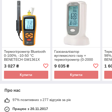
Термогігрометр Bluetooth
Газоаналізатор
Терм
0-100%, -10-50 °C
вуглекислого газу +
98%,
BENETECH GM1361X
термогігрометр (0-2000
BEN
ppm,0-50 °C, 10-90%)
3 027
9 035
1 6
₴
₴
BENETECH GM8802
Купити
Купити
Про нас
97% позитивних з 277 відгуків за рік
Працює з 20.11.2017