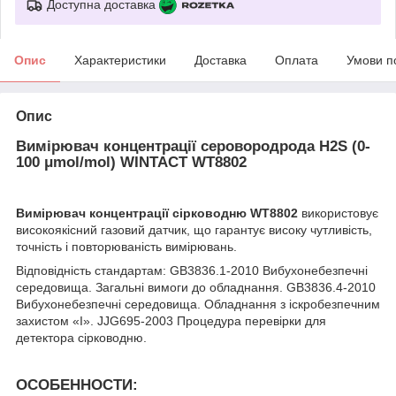
Доступна доставка
Опис
Характеристики
Доставка
Оплата
Умови п
Опис
Вимірювач концентрації серовородрода H2S (0-
100 μmol/mol) WINTACT WT8802
Вимірювач концентрації сірководню WT8802
використовує
високоякісний газовий датчик, що гарантує високу чутливість,
точність і повторюваність вимірювань.
Відповідність стандартам: GB3836.1-2010 Вибухонебезпечні
середовища. Загальні вимоги до обладнання. GB3836.4-2010
Вибухонебезпечні середовища. Обладнання з іскробезпечним
захистом «I». JJG695-2003 Процедура перевірки для
детектора сірководню.
ОСОБЕННОСТИ: