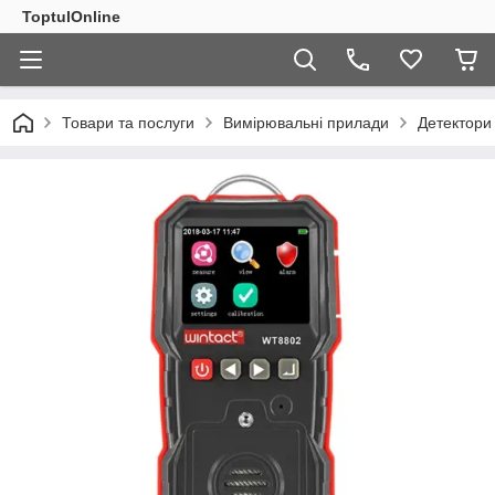
ToptulOnline
Товари та послуги
Вимірювальні прилади
Детектори 