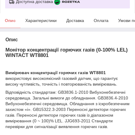
Доступна доставка
Опис
Характеристики
Доставка
Оплата
Умови п
Опис
Монітор концентрації горючих газів (0-100% LEL)
WINTACT WT8801
Вимірювач концентрації горючих газів WT8801
використовує високоякісний газовий датчик, що гарантує
високу чутливість, точність і повторюваність вимірювань.
Відповідність стандартам: GB3836.1-2010 Вибухонебезпечні
середовища. Загальні вимоги до обладнання. GB3836.4-2010
Вибухонебезпечні середовища. Обладнання з іскробезпечним
захистом «i». GB15322.3-2003 Переносні детектори горючих
газів. Переносні детектори горючих газів із діапазоном
вимірювання (0 ~ 100)% LEL. JJG693-2011 Стандарти
перевірки для сигналізації виявлення горючих газів.