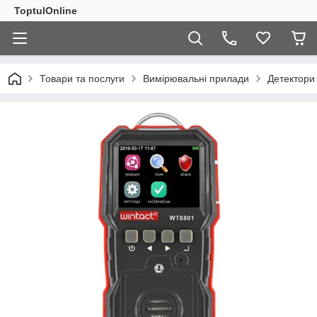
ToptulOnline
Товари та послуги
Вимірювальні прилади
Детектори 