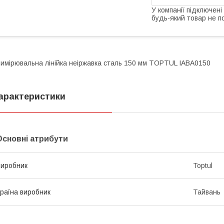
У компанії підключені
будь-який товар не п
имірювальна лінійка неіржавка сталь 150 мм TOPTUL IABA0150
арактеристики
Основні атрибути
иробник
Toptul
раїна виробник
Тайвань