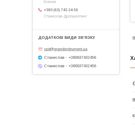
Ксения
+380 (63) 743-24-56
Станислав-Дропшиппинг
В
opt@grandinstrument.ua
Х
Станислав - +380637432456
Станислав - +380637432456
В
К