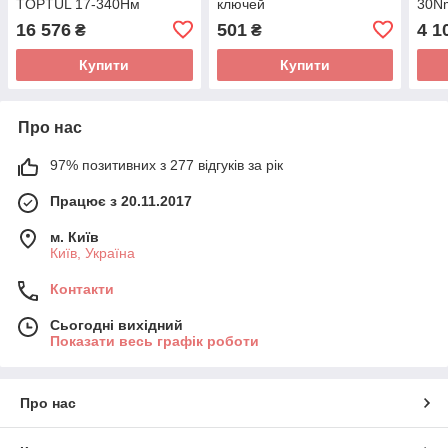
TOPTUL 17-340Нм
ключей
30N
(цифровий) 1/2" DT-340I4
ANAM1610/1620/1630/1640
16 576
501
4 1
₴
₴
TOPTUL ALAH1610
Купити
Купити
Про нас
97% позитивних з 277 відгуків за рік
Працює з 20.11.2017
м. Київ
Київ, Україна
Контакти
Сьогодні вихідний
Показати весь графік роботи
Про нас