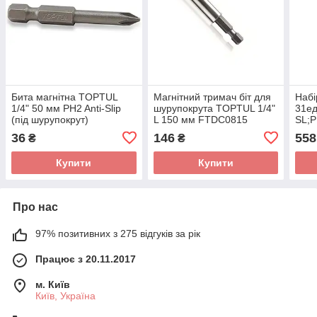
Бита магнітна TOPTUL
Магнітний тримач біт для
Набі
1/4" 50 мм PH2 Anti-Slip
шурупокрута TOPTUL 1/4"
31ед
(під шурупокрут)
L 150 мм FTDC0815
SL;
FSMA0802
магн
36
146
558
₴
₴
GAA
Купити
Купити
Про нас
97% позитивних з 275 відгуків за рік
Працює з 20.11.2017
м. Київ
Київ, Україна