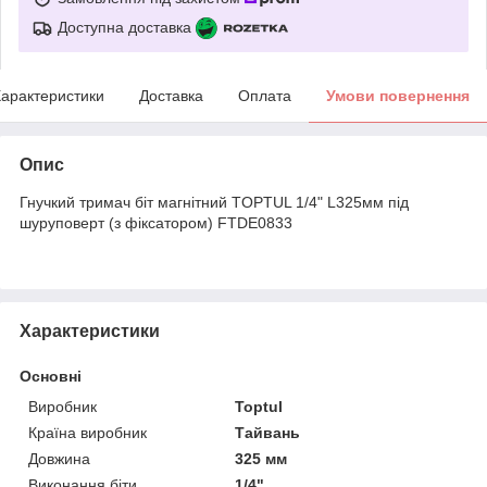
Доступна доставка
арактеристики
Доставка
Оплата
Умови повернення
Опис
Гнучкий тримач біт магнітний TOPTUL 1/4" L325мм під
шуруповерт (з фіксатором) FTDE0833
Характеристики
Основні
Виробник
Toptul
Країна виробник
Тайвань
Довжина
325 мм
Виконання біти
1/4"