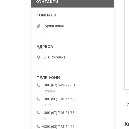
КОНТАКТИ
ToptulOnline
Київ, Україна
+380 (67) 349-99-80
Наталья
+380 (50) 138-76-52
С
Ольга
+380 (97) 746-21-75
Ксения
Х
+380 (63) 743-24-56