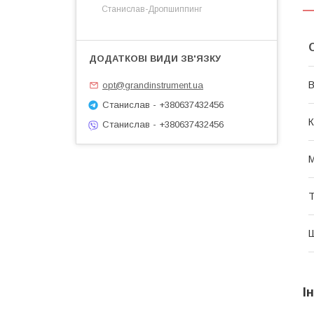
Станислав-Дропшиппинг
В
opt@grandinstrument.ua
Станислав - +380637432456
К
Станислав - +380637432456
М
Т
Ш
І