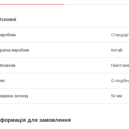
Основні
иробник
Стандар
раїна виробник
Китай
еханізм
Гвинтови
ип
G-подібн
ирина затиску
50 мм
нформація для замовлення