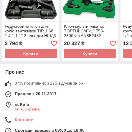
Редукторний ключ для
Ключ мультиплікатор
Реду
коліс вантажівок TIR 1:68
TOPTUL 3/4"х1" 758-
крут
1:4 1:1 1" 2 насадки НШД3
2500Nm ANBE2432
1/2"
ANA
2 794
20 327
12 
₴
₴
Купити
Купити
Про нас
97% позитивних з 275 відгуків за рік
Працює з 20.11.2017
м. Київ
Київ, Україна
Контакти
Сьогодні працює з 09:00 до 18:00