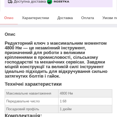
Доступна доставка
Опис
Характеристики
Доставка
Оплата
Умови п
Опис
Редукторний ключ з максимальним моментом
4800 Нм
— це незамінний інструмент,
призначений для роботи з великими
кріпленнями в промисловості, сільському
господарстві та механічних сервісах. Завдяки
міцній конструкції та великій силі інструмент
ідеально підходить для відкручування сильно
затягнутих болтів і гайок.
Технічні характеристики
Максимальне навантаження
4800 Нм
Передавальне число
1:68
Посадковий профіль
1 дюйм
Комплектація: