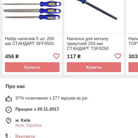
Набір напилків 5 шт. 200
Напилок для металу
Напи
мм СТАНДАРТ SFF0501
трикутний 250 мм
TOP
СТАНДАРТ TSF0250
456
117
303
₴
₴
Купити
Купити
Про нас
97% позитивних з 277 відгуків за рік
Працює з 20.11.2017
м. Київ
Київ, Україна
Контакти