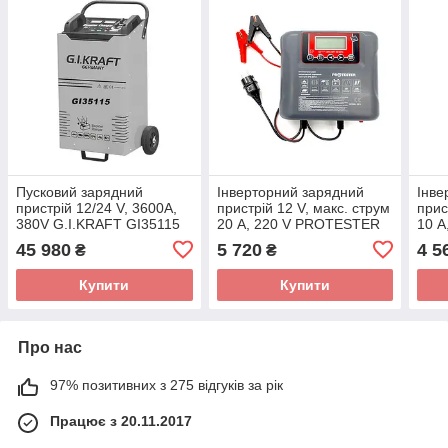
Пусковий зарядний
Інверторний зарядний
Інве
пристрій 12/24 V, 3600A,
пристрій 12 V, макс. струм
прис
380V G.I.KRAFT GI35115
20 A, 220 V PROTESTER
10 A
IPS-2002
010
45 980
5 720
4 5
₴
₴
Купити
Купити
Про нас
97% позитивних з 275 відгуків за рік
Працює з 20.11.2017