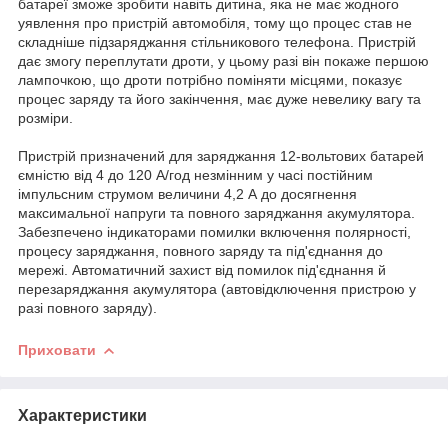
батареї зможе зробити навіть дитина, яка не має жодного
уявлення про пристрій автомобіля, тому що процес став не
складніше підзаряджання стільникового телефона. Пристрій
дає змогу переплутати дроти, у цьому разі він покаже першою
лампочкою, що дроти потрібно поміняти місцями, показує
процес заряду та його закінчення, має дуже невелику вагу та
розміри.
Пристрій призначений для заряджання 12-вольтових батарей
ємністю від 4 до 120 А/год незмінним у часі постійним
імпульсним струмом величини 4,2 А до досягнення
максимальної напруги та повного заряджання акумулятора.
Забезпечено індикаторами помилки включення полярності,
процесу заряджання, повного заряду та під'єднання до
мережі. Автоматичний захист від помилок під'єднання й
перезаряджання акумулятора (автовідключення пристрою у
разі повного заряду).
Приховати
Характеристики