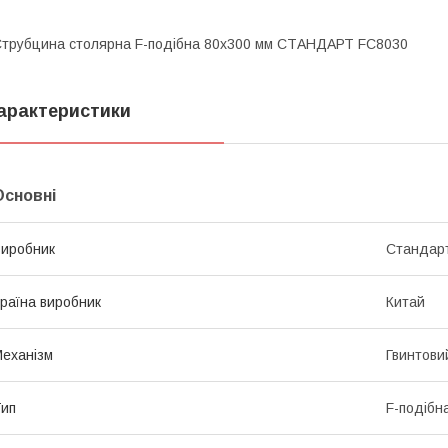
трубцина столярна F-подібна 80х300 мм СТАНДАРТ FC8030
арактеристики
Основні
иробник
Стандар
раїна виробник
Китай
еханізм
Гвинтови
ип
F-подібн