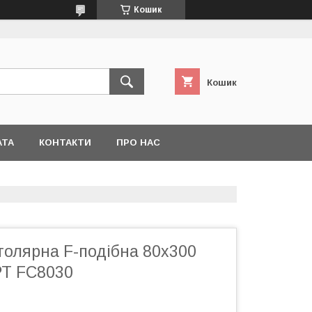
Кошик
Кошик
АТА
КОНТАКТИ
ПРО НАС
толярна F-подібна 80х300
Т FC8030