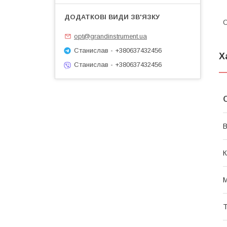
С
opt@grandinstrument.ua
Станислав - +380637432456
Х
Станислав - +380637432456
В
К
М
Т