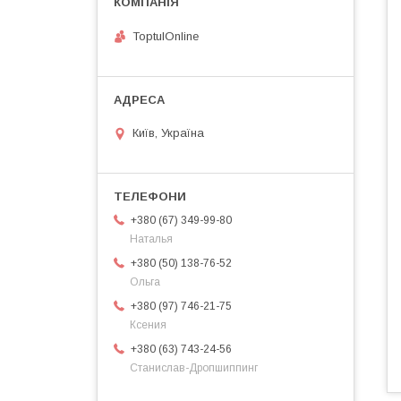
ToptulOnline
Київ, Україна
+380 (67) 349-99-80
Наталья
+380 (50) 138-76-52
Ольга
+380 (97) 746-21-75
Ксения
+380 (63) 743-24-56
Станислав-Дропшиппинг