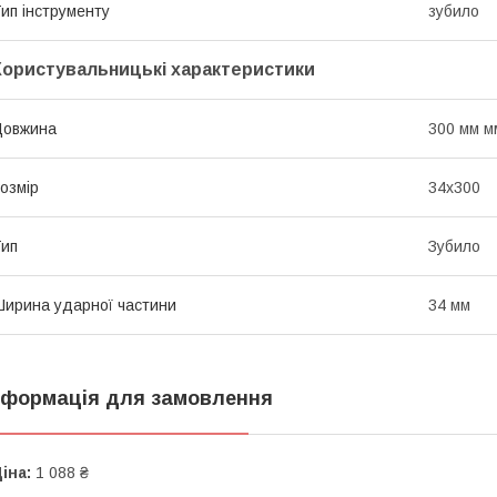
ип інструменту
зубило
Користувальницькі характеристики
Довжина
300 мм м
озмір
34х300
ип
Зубило
ирина ударної частини
34 мм
нформація для замовлення
іна:
1 088 ₴