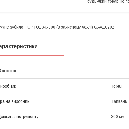
будь-який товар не п
учне зубило TOPTUL 34х300 (в захисному чохлі) GAAE0202
арактеристики
Основні
иробник
Toptul
раїна виробник
Тайвань
овжина інструменту
300 мм