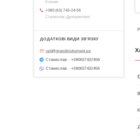
Ксения
+380 (63) 743-24-56
Станислав-Дропшиппинг
Р
Х
opt@grandinstrument.ua
Станислав - +380637432456
Станислав - +380637432456
В
К
Д