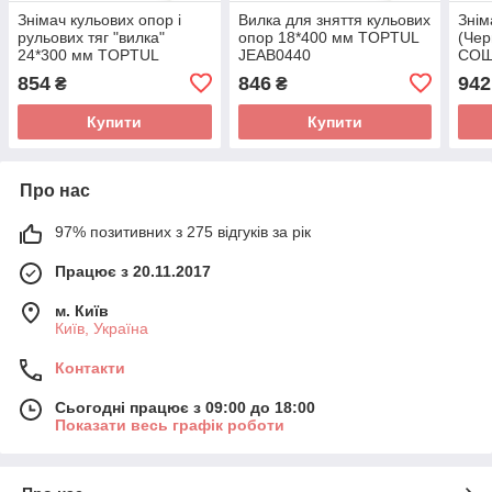
Знімач кульових опор і
Вилка для зняття кульових
Знім
рульових тяг "вилка"
опор 18*400 мм TOPTUL
(Чер
24*300 мм TOPTUL
JEAB0440
СОШ
JEAB0330
854
846
942
₴
₴
Купити
Купити
Про нас
97% позитивних з 275 відгуків за рік
Працює з 20.11.2017
м. Київ
Київ, Україна
Контакти
Сьогодні працює з 09:00 до 18:00
Показати весь графік роботи