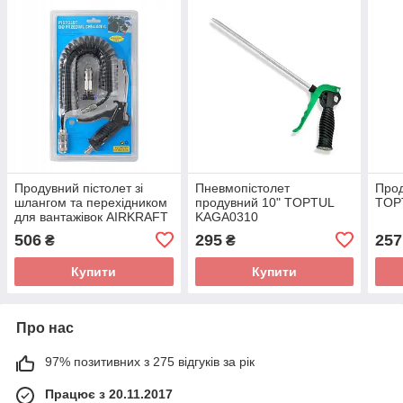
Продувний пістолет зі
Пневмопістолет
Прод
шлангом та перехідником
продувний 10" TOPTUL
TOP
для вантажівок AIRKRAFT
KAGA0310
ASG-02
506
295
257
₴
₴
Купити
Купити
Про нас
97% позитивних з 275 відгуків за рік
Працює з 20.11.2017