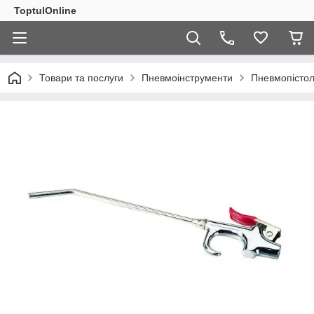
ToptulOnline
Товари та послуги
Пневмоінструменти
Пневмопістол