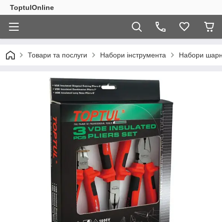
ToptulOnline
Товари та послуги
Набори інструмента
Набори шарні