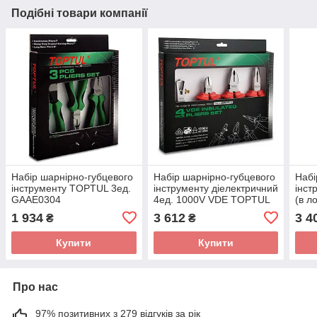
Подібні товари компанії
Набір шарнірно-губцевого
Набір шарнірно-губцевого
Набі
інструменту TOPTUL 3ед.
інструменту діелектричний
інст
GAAE0304
4ед. 1000V VDE TOPTUL
(в л
GAAE0406
GAA
1 934
3 612
3 4
₴
₴
Купити
Купити
Про нас
97% позитивних з 279 відгуків за рік