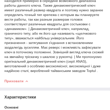
находился примерно в середине возможного диапазона
работы данного ключа. Также динамометрический ключ
имеет различный размер квадрата и поэтому нужно заранее
определить точный тип крепежа с которым вы планируете
вести работы, так как разным размерам головок
соответствуют различные квадраты для состыковки с
«динамиком». | Динамометричний ключ, наприклад,
граничного типу, або як його ще називають «щелчкового
типу», вважається найбільш універсальним. Його
призначення - затягування з'єднання з встановленими
заздалегідь зусиллям. Має реверс і можливість зафіксувати
ключ в поточному положенні. Зовнішній вигляд ключа схожий
на звичайну тріскачку з шкалою у рукоятці. | Ми пропонуємо
оригінальний динамометричний ключ (серії ANAS),
виготовлений з особливо високоякісної, високоміцної і дуже
надійною сталі, вироблений тайванським заводом Toptul .
Приховати
Характеристики
Основні