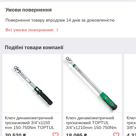
Умови повернення
Повернення товару впродовж 14 днів за домовленістю
Всі умови повернення
Подібні товари компанії
Ключ динамометричний
Ключ динамометричний
Клю
тріскачковий 3/4"x1150
тріскачковий TOPTUL
тріс
mm 150-750Nm TOPTUL
3/4"x1210mm 150-750Nm
3/8
ANAM2475
ANAU2475
ANA
30 520
18 095
4 3
₴
₴