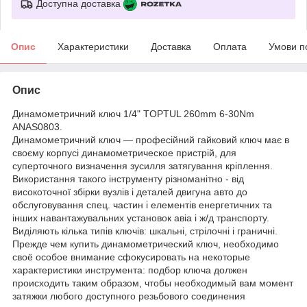
Доступна доставка
Опис
Характеристики
Доставка
Оплата
Умови п
Опис
Динамометричний ключ 1/4" TOPTUL 260mm 6-30Nm
ANAS0803.
Динамометричний ключ — професійний гайковий ключ має в
своєму корпусі динамометрическое пристрій, для
суперточного визначення зусилля затягування кріплення.
Використання такого інструменту різноманітно - від
високоточної збірки вузлів і деталей двигуна авто до
обслуговування спец. частин і елементів енергетичних та
інших навантажувальних установок авіа і ж/д транспорту.
Виділяють кілька типів ключів: шкальні, стрілочні і граничні.
Прежде чем купить динамометрический ключ, необходимо
своё особое внимание сфокусировать на некоторые
характеристики инструмента: подбор ключа должен
происходить таким образом, чтобы необходимый вам момент
затяжки любого доступного резьбового соединения