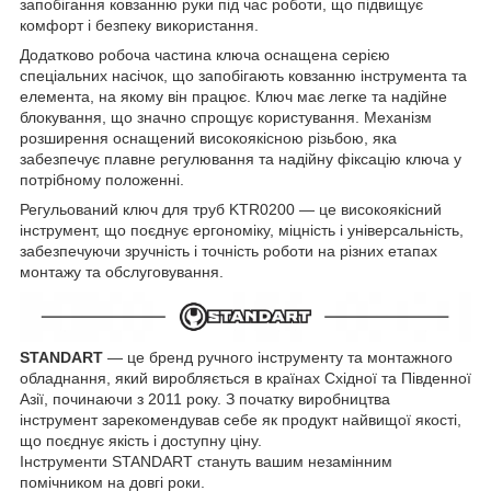
запобігання ковзанню руки під час роботи, що підвищує
комфорт і безпеку використання.
Додатково робоча частина ключа оснащена серією
спеціальних насічок, що запобігають ковзанню інструмента та
елемента, на якому він працює. Ключ має легке та надійне
блокування, що значно спрощує користування. Механізм
розширення оснащений високоякісною різьбою, яка
забезпечує плавне регулювання та надійну фіксацію ключа у
потрібному положенні.
Регульований ключ для труб KTR0200 — це високоякісний
інструмент, що поєднує ергономіку, міцність і універсальність,
забезпечуючи зручність і точність роботи на різних етапах
монтажу та обслуговування.
STANDART
— це бренд ручного інструменту та монтажного
обладнання, який виробляється в країнах Східної та Південної
Азії, починаючи з 2011 року. З початку виробництва
інструмент зарекомендував себе як продукт найвищої якості,
що поєднує якість і доступну ціну.
Інструменти STANDART стануть вашим незамінним
помічником на довгі роки.