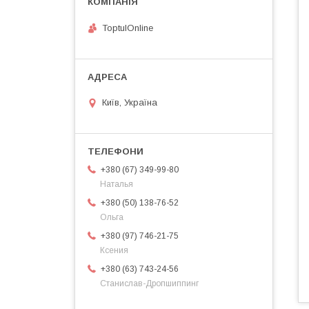
ToptulOnline
Київ, Україна
+380 (67) 349-99-80
Наталья
+380 (50) 138-76-52
Ольга
+380 (97) 746-21-75
Ксения
+380 (63) 743-24-56
Станислав-Дропшиппинг