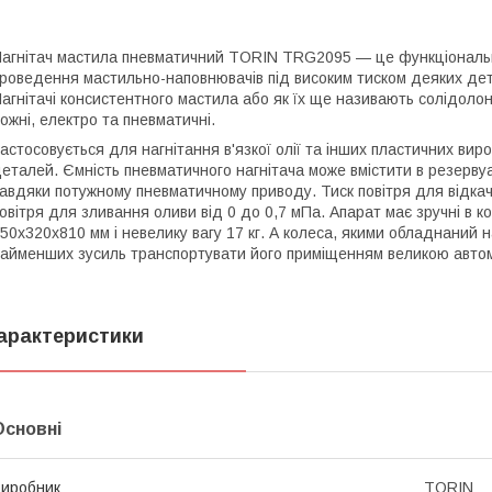
агнітач мастила пневматичний TORIN TRG2095 — це функціональни
роведення мастильно-наповнювачів під високим тиском деяких дета
агнітачі консистентного мастила або як їх ще називають солідолонаг
ожні, електро та пневматичні.
астосовується для нагнітання в'язкої олії та інших пластичних вироб
еталей. Ємність пневматичного нагнітача може вмістити в резервуар
авдяки потужному пневматичному приводу. Тиск повітря для відкач
овітря для зливання оливи від 0 до 0,7 мПа. Апарат має зручні в к
50х320х810 мм і невелику вагу 17 кг. А колеса, якими обладнаний 
айменших зусиль транспортувати його приміщенням великою авт
арактеристики
Основні
иробник
TORIN