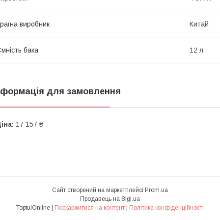
раїна виробник
Китай
мність бака
12 л
нформація для замовлення
іна:
17 157 ₴
Сайт створений на маркетплейсі
Prom.ua
Продавець на Bigl.ua
ToptulOnline |
Поскаржитися на контент
|
Політика конфіденційності