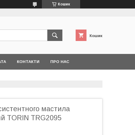
Кошик
Кошик
АТА
КОНТАКТИ
ПРО НАС
нсистентного мастила
ий TORIN TRG2095