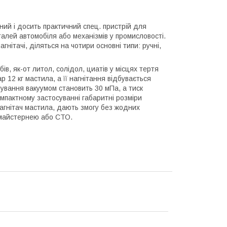
й і досить практичний спец. пристрій для
лей автомобіля або механізмів у промисловості.
нітачі, діляться на чотири основні типи: ручні,
ів, як-от литол, солідол, циатів у місцях тертя
 12 кг мастила, а її нагнітання відбувається
ування вакуумом становить 30 мПа, а тиск
омпактному застосуванні габаритні розміри
нагнітач мастила, дають змогу без жодних
омайстернею або СТО.