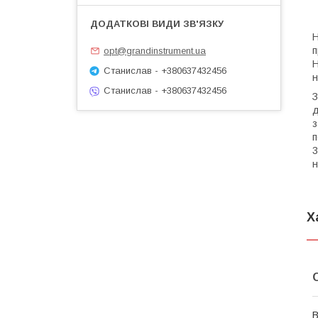
Н
п
opt@grandinstrument.ua
Н
Станислав - +380637432456
н
Станислав - +380637432456
З
д
з
п
3
н
Х
В