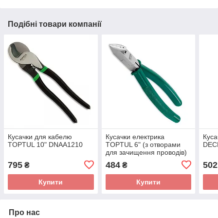
Подібні товари компанії
Кусачки для кабелю
Кусачки електрика
Куса
TOPTUL 10" DNAA1210
TOPTUL 6" (з отворами
DEC
для зачищення проводів)
DEAA1206B
795
484
502
₴
₴
Купити
Купити
Про нас