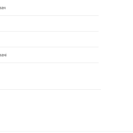
вач
ачі