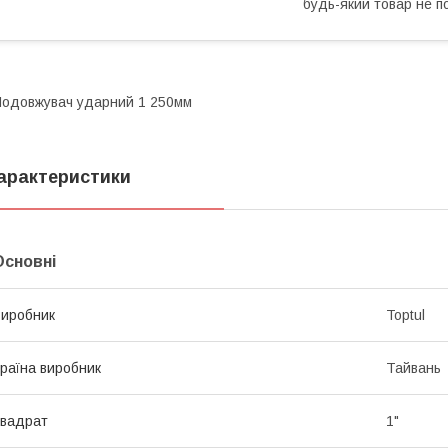
будь-який товар не п
одовжувач ударний 1 250мм
арактеристики
Основні
иробник
Toptul
раїна виробник
Тайвань
вадрат
1"