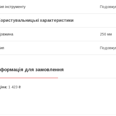
ип інструменту
Подовжу
Користувальницькі характеристики
Довжина
250 мм
ип
Подовжув
нформація для замовлення
іна:
1 423 ₴