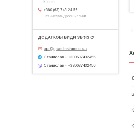
Ксения
+380 (63) 743-24-56
Станислав-Дропшиппинг
П
opt@grandinstrument.ua
Х
Станислав - +380637432456
Станислав - +380637432456
В
К
К