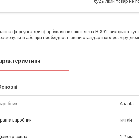
будь-який товар не п
мінна форсунка для фарбувальних пістолетів H-891, використовує
раскопультів або при необхідності зміни стандартного розміру дюз
арактеристики
Основні
иробник
Auarita
раїна виробник
Китай
іаметр сопла
1.2 мм