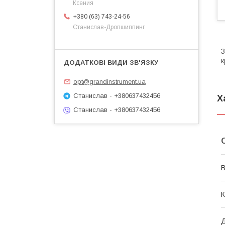
Ксения
+380 (63) 743-24-56
Станислав-Дропшиппинг
З
к
opt@grandinstrument.ua
Станислав - +380637432456
Х
Станислав - +380637432456
В
К
Д