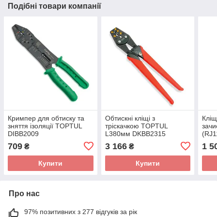
Подібні товари компанії
Кримпер для обтиску та
Обтискні кліщі з
Кліщ
зняття ізоляції TOPTUL
тріскачкою TOPTUL
зачи
DIBB2009
L380мм DKBB2315
(RJ1
тре
709
3 166
1 5
₴
₴
DKA
Купити
Купити
Про нас
97% позитивних з 277 відгуків за рік