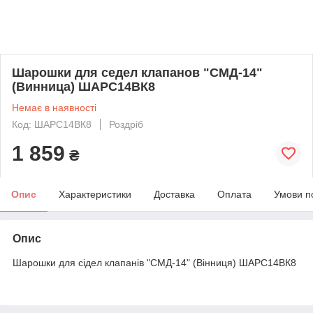
Шарошки для седел клапанов "СМД-14"
(Винница) ШАРС14ВК8
Немає в наявності
Код: ШАРС14ВК8
Роздріб
1 859
₴
Опис
Характеристики
Доставка
Оплата
Умови п
Опис
Шарошки для сідел клапанів "СМД-14" (Вінниця) ШАРС14ВК8