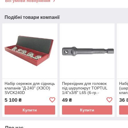
Всі умови повернення
Подібні товари компанії
Набір сережок для сідниць
Перехідник для головок
Набі
клапанів "Д-240" (ХЗСО)
під шурупокрут TOPTUL
(шap
SVCK240D
1/4"х3/8" L65 (6-гр.-
клап
квадрат) FPKA0812
TOP
5 100
49
36 
₴
₴
Купити
Купити
Про нас