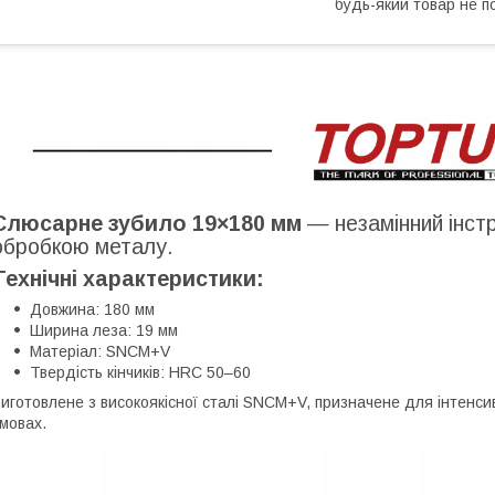
будь-який товар не п
Слюсарне зубило 19×180 мм
— незамінний інст
обробкою металу.
Технічні характеристики:
Довжина: 180 мм
Ширина леза: 19 мм
Матеріал: SNCM+V
Твердість кінчиків: HRC 50–60
иготовлене з високоякісної сталі SNCM+V, призначене для інтенси
мовах.