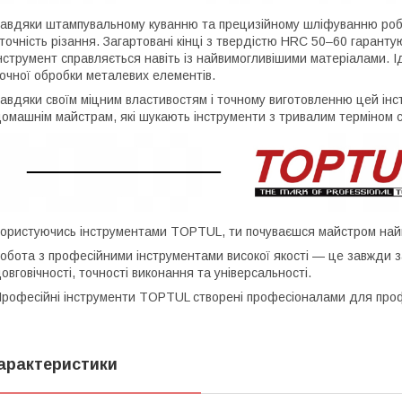
авдяки штампувальному куванню та прецизійному шліфуванню робоч
 точність різання. Загартовані кінці з твердістю HRC 50–60 гарант
нструмент справляється навіть із найвимогливішими матеріалами. 
очної обробки металевих елементів.
авдяки своїм міцним властивостям і точному виготовленню цей інс
омашнім майстрам, які шукають інструменти з тривалим терміном 
ористуючись інструментами TOPTUL, ти почуваєшся майстром най
обота з професійними інструментами високої якості — це завжди за
овговічності, точності виконання та універсальності.
рофесійні інструменти TOPTUL створені професіоналами для профе
арактеристики