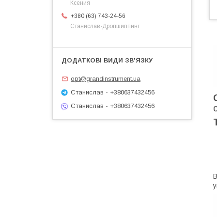
Ксения
+380 (63) 743-24-56
Станислав-Дропшиппинг
opt@grandinstrument.ua
Станислав - +380637432456
Станислав - +380637432456
В
у