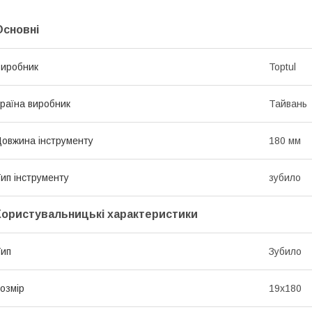
Основні
иробник
Toptul
раїна виробник
Тайвань
овжина інструменту
180 мм
ип інструменту
зубило
Користувальницькі характеристики
ип
Зубило
озмір
19х180