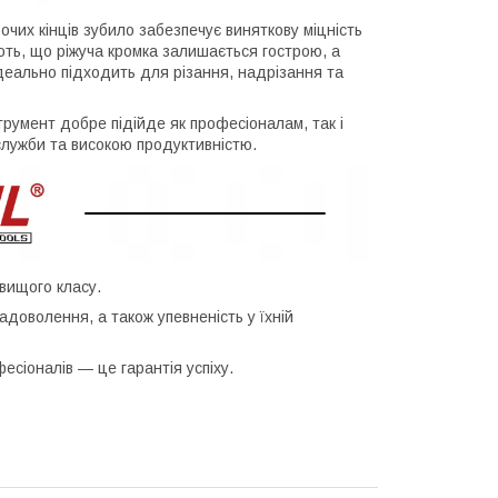
их кінців зубило забезпечує виняткову міцність
ують, що ріжуча кромка залишається гострою, а
Ідеально підходить для різання, надрізання та
трумент добре підійде як професіоналам, так і
служби та високою продуктивністю.
вищого класу.
доволення, а також упевненість у їхній
сіоналів — це гарантія успіху.