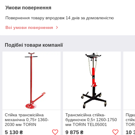
Умови повернення
Повернення товару впродовж 14 днів за домовленістю
Всі умови повернення
Подібні товари компанії
Стійка трансмісійна
Трансмісійна стійка-
Підк
механічна 0,75т 1360-
будиночок 0,5т 1260-1750
стій
2030 мм TORIN
мм TORIN TEL05001
TOR
TRF40753A
5 130
9 875
10 
₴
₴