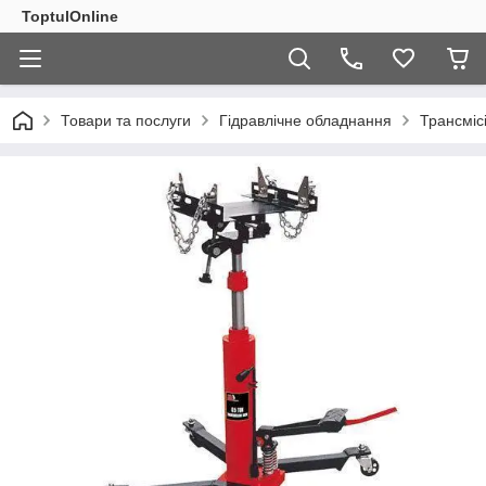
ToptulOnline
Товари та послуги
Гідравлічне обладнання
Трансмісі