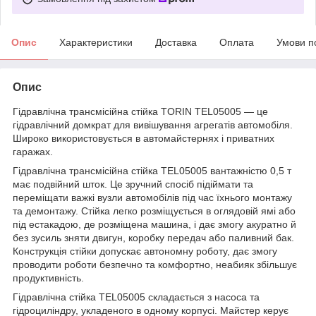
Опис
Характеристики
Доставка
Оплата
Умови п
Опис
Гідравлічна трансмісійна стійка TORIN TEL05005 — це
гідравлічний домкрат для вивішування агрегатів автомобіля.
Широко використовується в автомайстернях і приватних
гаражах.
Гідравлічна трансмісійна стійка TEL05005 вантажністю 0,5 т
має подвійний шток. Це зручний спосіб підіймати та
переміщати важкі вузли автомобілів під час їхнього монтажу
та демонтажу. Стійка легко розміщується в оглядовій ямі або
під естакадою, де розміщена машина, і дає змогу акуратно й
без зусиль зняти двигун, коробку передач або паливний бак.
Конструкція стійки допускає автономну роботу, дає змогу
проводити роботи безпечно та комфортно, неабияк збільшує
продуктивність.
Гідравлічна стійка TEL05005 складається з насоса та
гідроциліндру, укладеного в одному корпусі. Майстер керує