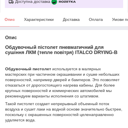
Доступна доставка
Опис
Характеристики
Доставка
Оплата
Умови п
Опис
Обдувочный пістолет пневматичний для
сушіння ЛКМ (тепле повітря) ITALCO DRYING-B
Обдувочный пистолет
используется в малярных
мастерских при частичном окрашивании и сушке небольших
поверхностей, например дверей и бамперов. Это позволяет
отказаться от дорогостоящего нагрева кабины. Для более
крупных поверхностей и коммерческих автомобилей мы
рекомендуем варианты исполнения со штативом.
Такой пистолет создает непрерывный объемный поток
воздуха и сушит лаки на водной основе значительно быстрее,
поскольку с окрашенных поверхностей целенаправленно
удаляется вода.