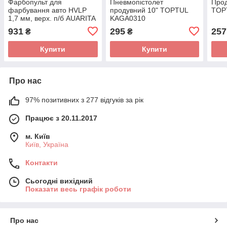
Фарбопульт для
Пневмопістолет
Прод
фарбування авто HVLP
продувний 10" TOPTUL
TOP
1,7 мм, верх. п/б AUARITA
KAGA0310
H-827B-1.7
931
295
257
₴
₴
Купити
Купити
Про нас
97% позитивних з 277 відгуків за рік
Працює з 20.11.2017
м. Київ
Київ, Україна
Контакти
Сьогодні вихідний
Показати весь графік роботи
Про нас