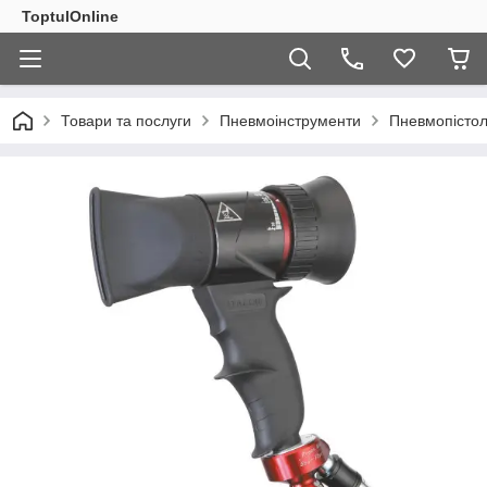
ToptulOnline
Товари та послуги
Пневмоінструменти
Пневмопістол