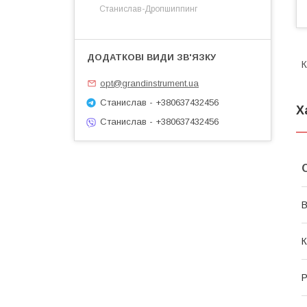
Станислав-Дропшиппинг
К
opt@grandinstrument.ua
Станислав - +380637432456
Х
Станислав - +380637432456
В
К
Р