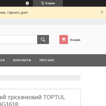
Кошик
ень. Гарного дня!
Кошик
АТА
КОНТАКТИ
ПРО НАС
ий тріскачковий TOPTUL
AG1618