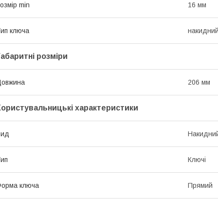
озмір min
16 мм
ип ключа
накидний
Габаритні розміри
Довжина
206 мм
Користувальницькі характеристики
Вид
Накидни
ип
Ключі
орма ключа
Прямий