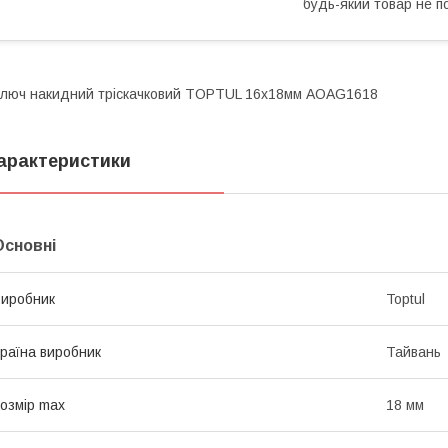
будь-який товар не п
люч накидний тріскачковий TOPTUL 16х18мм AOAG1618
арактеристики
Основні
иробник
Toptul
раїна виробник
Тайвань
озмір max
18 мм