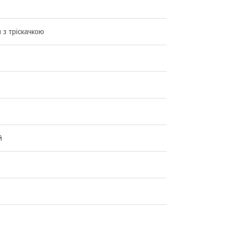
 з тріскачкою
й