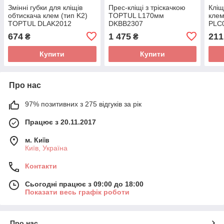
Змінні губки для кліщів
Прес-кліщі з тріскачкою
Кліщ
обтискача клем (тип K2)
TOPTUL L170мм
кле
TOPTUL DLAK2012
DKBB2307
PLC
674
1 475
211
₴
₴
Купити
Купити
Про нас
97% позитивних з 275 відгуків за рік
Працює з 20.11.2017
м. Київ
Київ, Україна
Контакти
Сьогодні працює з 09:00 до 18:00
Показати весь графік роботи
Про нас