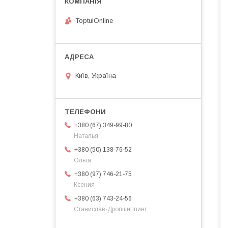
ToptulOnline
Київ, Україна
+380 (67) 349-99-80
Наталья
+380 (50) 138-76-52
Ольга
+380 (97) 746-21-75
Ксения
+380 (63) 743-24-56
Станислав-Дропшиппинг