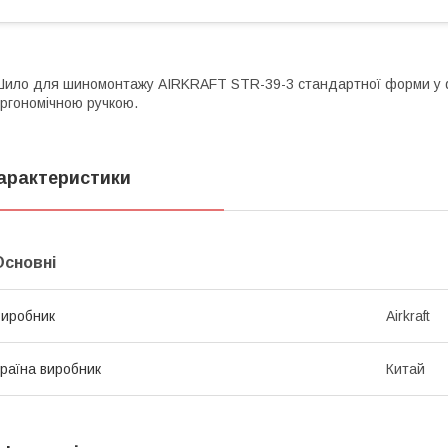
ило для шиномонтажу AIRKRAFT STR-39-3 стандартної форми у ф
ргономічною ручкою.
арактеристики
Основні
иробник
Airkraft
раїна виробник
Китай