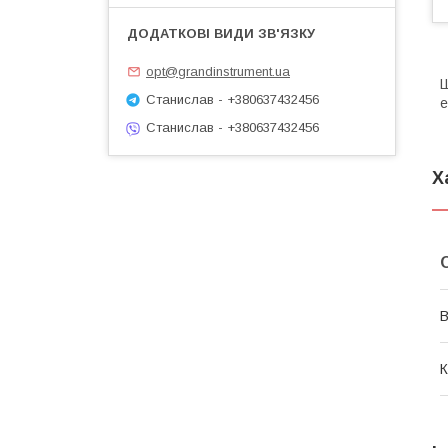
opt@grandinstrument.ua
Ш
Станислав - +380637432456
е
Станислав - +380637432456
Х
В
К