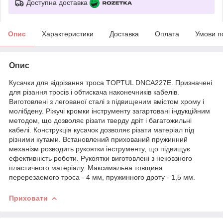
Доступна доставка
Опис
Характеристики
Доставка
Оплата
Умови п
Опис
Кусачки для відрізання троса TOPTUL DNCA227E. Призначені
для різання тросів і обтискача наконечників кабелів.
Виготовлені з легованої сталі з підвищеним вмістом хрому і
молібдену. Ріжучі кромки інструменту загартовані індукційним
методом, що дозволяє різати тверду дріт і багатожильні
кабелі. Конструкція кусачок дозволяє різати матеріал під
різними кутами. Встановлений прихований пружинний
механізм розводить рукоятки інструменту, що підвищує
ефективність роботи. Рукоятки виготовлені з нековзного
пластичного матеріалу. Максимальна товщина
перерезаемого троса - 4 мм, пружинного дроту - 1,5 мм.
Приховати