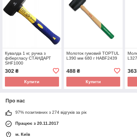
Кувалда 1 кг, ручка з
Молоток гумовий TOPTUL
Мол
фібергласу СТАНДАРТ
L390 мм 680 г HABF2439
L32
SHF1000
302
488
363
₴
₴
Купити
Купити
Про нас
97% позитивних з 274 відгуків за рік
Працює з 20.11.2017
м. Київ