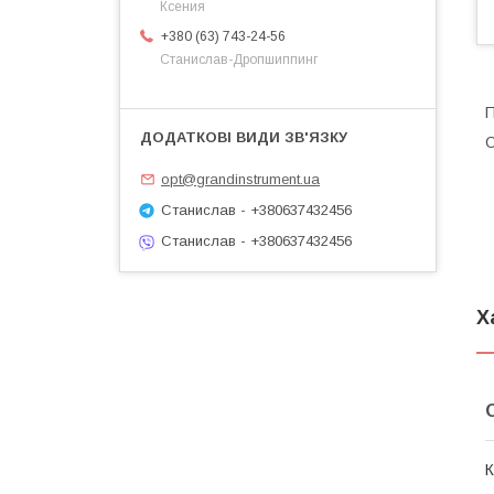
Ксения
+380 (63) 743-24-56
Станислав-Дропшиппинг
П
О
opt@grandinstrument.ua
Станислав - +380637432456
Станислав - +380637432456
Х
К