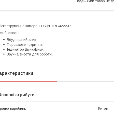
будь-який товар не п
іскоструминна камера TORIN TRG4222-R.
собливості:
Вбудований злив;
Порошкове покриття;
Індикатор Вмик./Вимк.;
Зручна висота для роботи.
арактеристики
Основні атрибути
раїна виробник
Китай