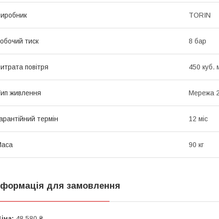
иробник
TORIN
обочий тиск
8 бар
итрата повітря
450 куб. 
ип живлення
Мережа 2
арантійний термін
12 міс
Маса
90 кг
нформація для замовлення
іна:
48 580 ₴