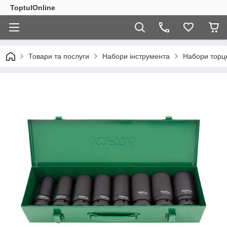
ToptulOnline
Товари та послуги
Набори інструмента
Набори торц