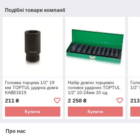
Подібні товари компанії
Головка торцева 1/2" 19
Набір довгих торцевих
Гол
мм TOPTUL ударна довга
головок ударних TOPTUL
1/2"
KABE1619
1/2" 10-24мм 10 од.
GDAD1002
211
2 258
213
₴
₴
Купити
Купити
Про нас