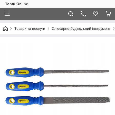
ToptulOnline
Товари та послуги
Слюсарно-будівельний інструмент