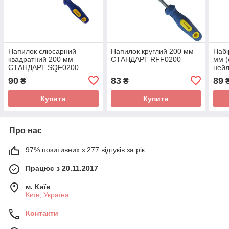
Напилок слюсарний
Напилок круглий 200 мм
Набі
квадратний 200 мм
СТАНДАРТ RFF0200
мм (
СТАНДАРТ SQF0200
нейл
MWB
90
83
89
₴
₴
Купити
Купити
Про нас
97% позитивних з 277 відгуків за рік
Працює з 20.11.2017
м. Київ
Київ, Україна
Контакти