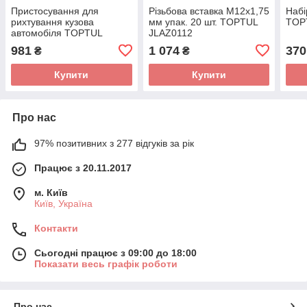
Пристосування для
Pізьбoвa вставка М12х1,75
Набі
рихтування кузова
мм упак. 20 шт. TOPTUL
TOP
автомобіля TOPTUL
JLAZ0112
JFBG0112
981
1 074
370
₴
₴
Купити
Купити
Про нас
97% позитивних з 277 відгуків за рік
Працює з 20.11.2017
м. Київ
Київ, Україна
Контакти
Сьогодні працює з 09:00 до 18:00
Показати весь графік роботи
Про нас