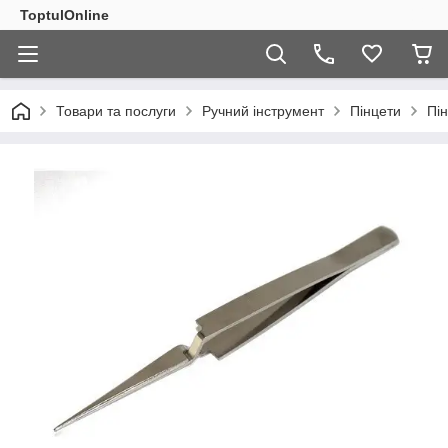
ToptulOnline
Товари та послуги
Ручний інструмент
Пінцети
Пі